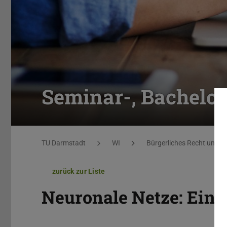
Seminar-, Bachelor
Sie befinden sich hier:
TU Darmstadt
WI
Bürgerliches Recht und 
zurück zur Liste
Neuronale Netze: Eine